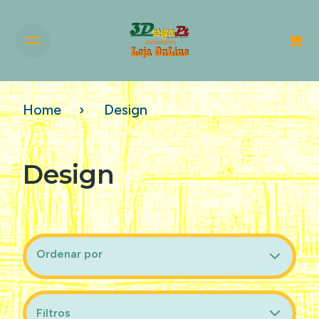
Home
Design
Design
Ordenar por
Filtros